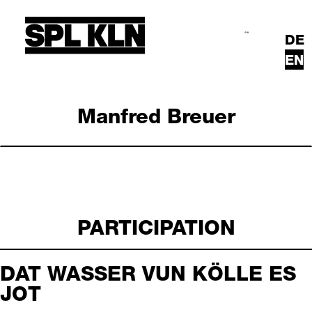
Skip to main content
DE
Search
Main Menu
EN
Manfred Breuer
PARTICIPATION
DAT WASSER VUN KÖLLE ES
JOT