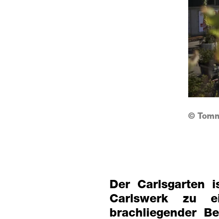
© Tomm
Der Carlsgarten i
Carlswerk zu e
brachliegender B