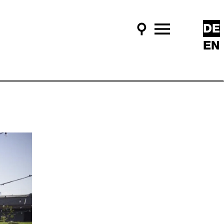
DE
Suche
Hauptmenü
EN