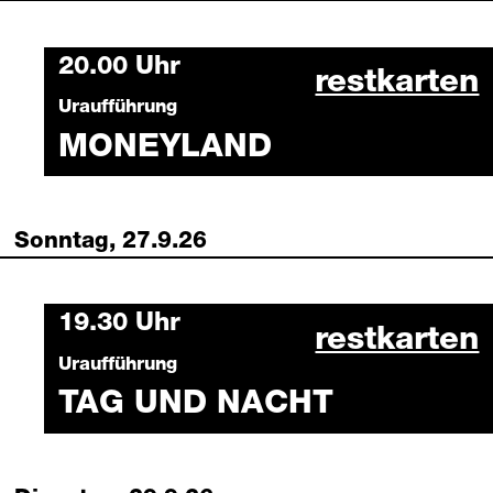
Saturday, 26 September 2026
20.00 Uhr
moneyland 
restkarten
Uraufführung
MONEYLAND
Sonntag, 27.9.26
Sunday, 27 September 2026
19.30 Uhr
tag und na
restkarten
Uraufführung
TAG UND NACHT