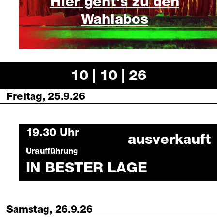
Hier geht‘s zu den
Wahlabos
10 | 10 | 26
Freitag, 25.9.26
Friday, 25 September 2026
19.30 Uhr
ausverkauft
Uraufführung
IN BESTER LAGE
Samstag, 26.9.26