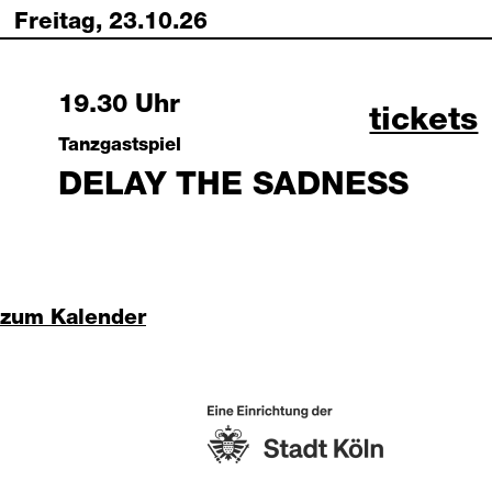
Freitag, 23.10.26
Friday, 23 October 2026
19.30 Uhr
delay t
tickets
Tanzgastspiel
DELAY THE SADNESS
zum Kalender