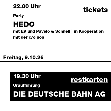
Thursday, 8 October 2026
22.00 Uhr
hedo 08
tickets
Party
HEDO
mit EV und Pavelo & Schnell | in Kooperation
mit der c/o pop
Freitag, 9.10.26
Friday, 9 October 2026
19.30 Uhr
die deutsc
restkarten
Uraufführung
DIE DEUTSCHE BAHN AG