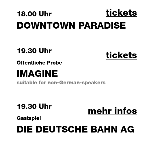
downtow
tickets
Saturday, 17 October 2026
18.00 Uhr
DOWNTOWN PARADISE
Saturday, 17 October 2026
19.30 Uhr
imagine
tickets
Öffentliche Probe
IMAGINE
suitable for non-German-speakers
Saturday, 17 October 2026
19.30 Uhr
die deutsch
mehr infos
Gastspiel
DIE DEUTSCHE BAHN AG