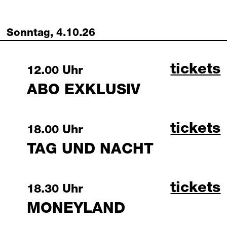
Sonntag, 4.10.26
abo exk
tickets
Sunday, 4 October 2026
12.00 Uhr
ABO EXKLUSIV
tag und
tickets
Sunday, 4 October 2026
18.00 Uhr
TAG UND NACHT
moneyla
tickets
Sunday, 4 October 2026
18.30 Uhr
MONEYLAND