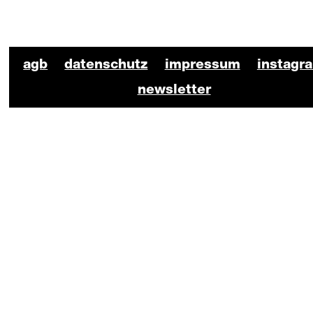
https://www.stadt-koeln.de/
BKO Schauspiel Footer
agb
datenschutz
impressum
instagr
newsletter