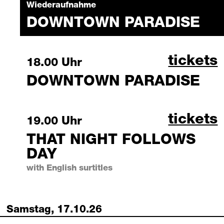
Wiederaufnahme
DOWNTOWN PARADISE
downtow
tickets
Friday, 16 October 2026
18.00 Uhr
DOWNTOWN PARADISE
that ni
tickets
Friday, 16 October 2026
19.00 Uhr
THAT NIGHT FOLLOWS
DAY
with English surtitles
Samstag, 17.10.26