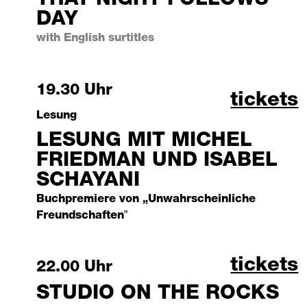
DAY
with English surtitles
Saturday, 3 October 2026
19.30 Uhr
lesung 
tickets
Lesung
LESUNG MIT MICHEL
FRIEDMAN UND ISABEL
SCHAYANI
Buchpremiere von „Unwahrscheinliche
Freundschaften‟
studio 
tickets
Saturday, 3 October 2026
22.00 Uhr
STUDIO ON THE ROCKS