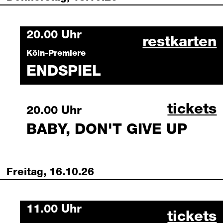
Thursday, 15 October 2026
20.00 Uhr
endspiel 1
restkarten
Köln-Premiere
ENDSPIEL
baby, d
tickets
Thursday, 15 October 2026
20.00 Uhr
BABY, DON'T GIVE UP
Freitag, 16.10.26
Friday, 16 October 2026
11.00 Uhr
downtow
tickets