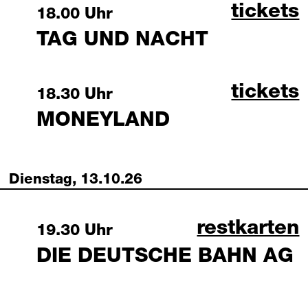
tag und
tickets
Sunday, 11 October 2026
18.00 Uhr
TAG UND NACHT
moneyla
tickets
Sunday, 11 October 2026
18.30 Uhr
MONEYLAND
Dienstag, 13.10.26
die deutsc
restkarten
Tuesday, 13 October 2026
19.30 Uhr
DIE DEUTSCHE BAHN AG