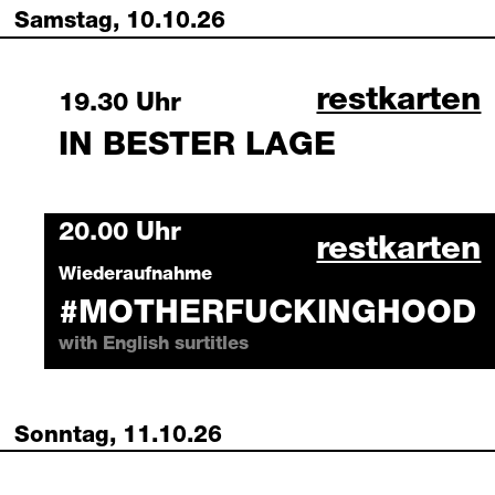
Samstag, 10.10.26
in bester l
restkarten
Saturday, 10 October 2026
19.30 Uhr
IN BESTER LAGE
Saturday, 10 October 2026
20.00 Uhr
#motherfuc
restkarten
Wiederaufnahme
#MOTHERFUCKINGHOOD
with English surtitles
Sonntag, 11.10.26