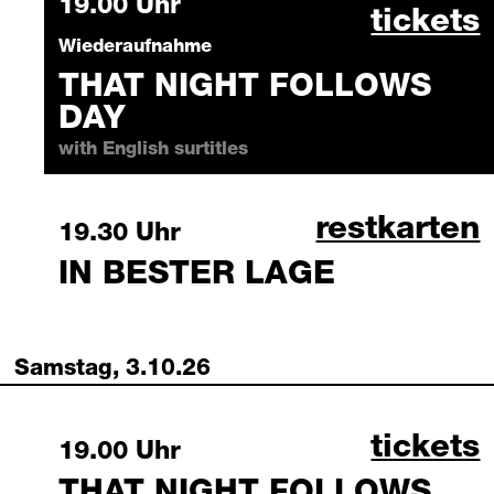
Friday, 2 October 2026
19.00 Uhr
that ni
tickets
Wiederaufnahme
THAT NIGHT FOLLOWS
DAY
with English surtitles
in bester l
restkarten
Friday, 2 October 2026
19.30 Uhr
IN BESTER LAGE
Samstag, 3.10.26
that ni
tickets
Saturday, 3 October 2026
19.00 Uhr
THAT NIGHT FOLLOWS