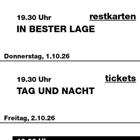
in bester 
restkarten
Wednesday, 30 September 2026
19.30 Uhr
IN BESTER LAGE
Donnerstag, 1.10.26
tag und
tickets
Thursday, 1 October 2026
19.30 Uhr
TAG UND NACHT
Freitag, 2.10.26