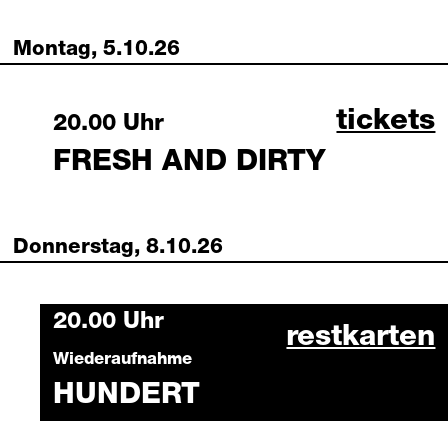
Montag, 5.10.26
fresh a
tickets
Monday, 5 October 2026
20.00 Uhr
FRESH AND DIRTY
Donnerstag, 8.10.26
Thursday, 8 October 2026
20.00 Uhr
hundert 08
restkarten
Wiederaufnahme
HUNDERT