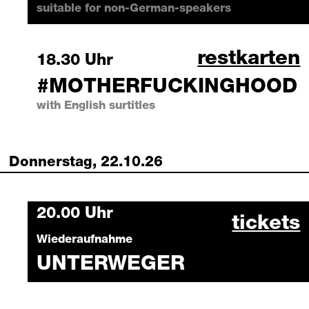
suitable for non-German-speakers
#motherfuc
restkarten
Sunday, 18 October 2026
18.30 Uhr
#MOTHERFUCKINGHOOD
with English surtitles
Donnerstag, 22.10.26
Thursday, 22 October 2026
20.00 Uhr
unterwe
tickets
Wiederaufnahme
UNTERWEGER