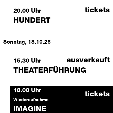
hundert
tickets
Saturday, 17 October 2026
20.00 Uhr
HUNDERT
Sonntag, 18.10.26
ausverkauft
Sunday, 18 October 2026
15.30 Uhr
THEATERFÜHRUNG
Sunday, 18 October 2026
18.00 Uhr
imagine
tickets
Wiederaufnahme
IMAGINE