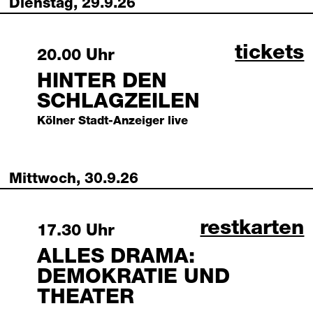
Dienstag, 29.9.26
hinter 
tickets
Tuesday, 29 September 2026
20.00 Uhr
HINTER DEN
SCHLAGZEILEN
Kölner Stadt-Anzeiger live
Mittwoch, 30.9.26
alles dram
restkarten
Wednesday, 30 September 2026
17.30 Uhr
ALLES DRAMA:
DEMOKRATIE UND
THEATER