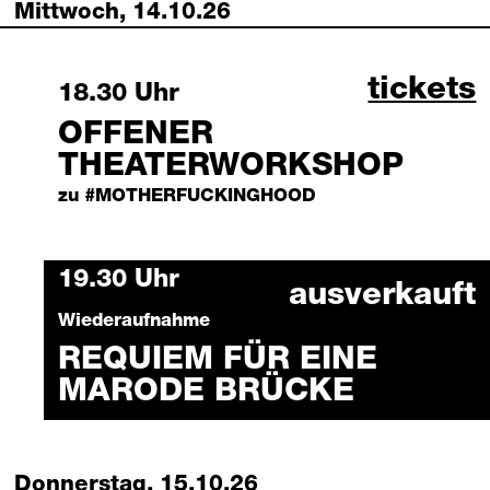
Mittwoch, 14.10.26
offener
tickets
Wednesday, 14 October 2026
18.30 Uhr
OFFENER
THEATERWORKSHOP
zu #MOTHERFUCKINGHOOD
Wednesday, 14 October 2026
19.30 Uhr
ausverkauft
Wiederaufnahme
REQUIEM FÜR EINE
MARODE BRÜCKE
Donnerstag, 15.10.26