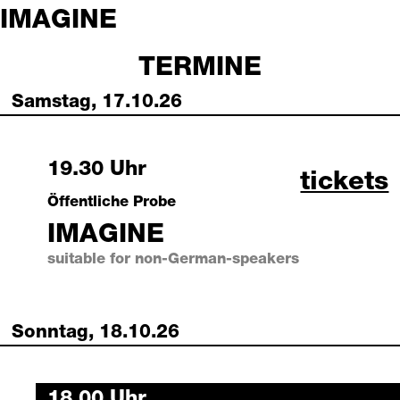
IMAGINE
TERMINE
Samstag, 17.10.26
Saturday, 17 October 2026
19.30 Uhr
imagine
tickets
Öffentliche Probe
IMAGINE
suitable for non-German-speakers
Sonntag, 18.10.26
Sunday, 18 October 2026
18.00 Uhr