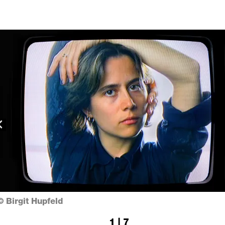
revious
© Birgit Hupfeld
1 | 7