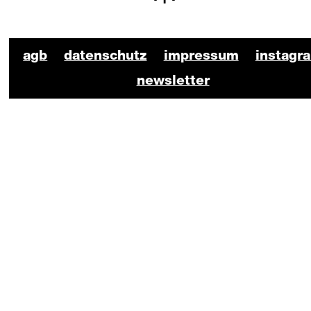
BKO Schauspiel Footer
agb
datenschutz
impressum
instagr
newsletter