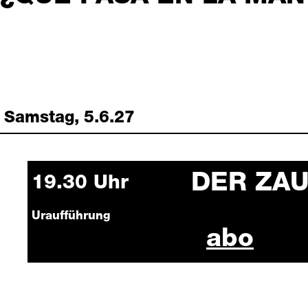
Samstag, 5.6.27
DER ZA
Saturday, 5 June 2027
19.30 Uhr
Uraufführung
der zau
abo