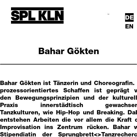
Direkt zum Inhalt
DE
Suche
Hauptmenü
EN
Bahar Gökten
Bahar Gökten ist Tänzerin und Choreografin. 
prozessorientiertes Schaffen ist geprägt 
den Bewegungsprinzipien und der kulturel
Praxis innerstädtisch gewachsen
Tanzkulturen, wie Hip-Hop und Breaking. Da
entstehen Arbeiten die vor allem die Kraft 
Improvisation ins Zentrum rücken. Bahar 
Stipendiatin der Sprungbrett<>Tanzrecher