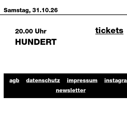
Samstag, 31.10.26
hundert
tickets
Saturday, 31 October 2026
20.00 Uhr
HUNDERT
BKO Schauspiel Footer
agb
datenschutz
impressum
instagr
newsletter