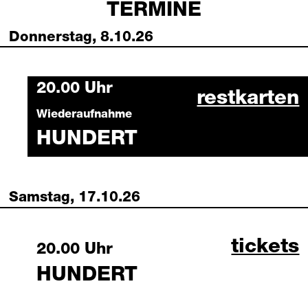
TERMINE
Donnerstag, 8.10.26
Thursday, 8 October 2026
20.00 Uhr
hundert 08
restkarten
Wiederaufnahme
HUNDERT
Samstag, 17.10.26
hundert
tickets
Saturday, 17 October 2026
20.00 Uhr
HUNDERT