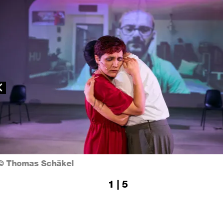
revious
© Thomas Schäkel
1 | 5