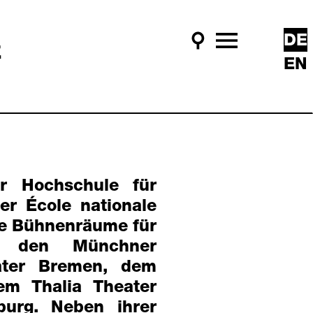
DE
z
Suche
Hauptmenü
EN
r Hochschule für
r École nationale
sie Bühnenräume für
n den Münchner
ater Bremen, dem
em Thalia Theater
urg. Neben ihrer