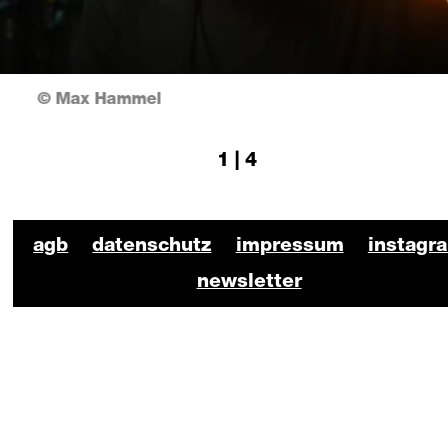
© Max Hammel
1 | 4
BKO Schauspiel Footer
agb
datenschutz
impressum
instagr
newsletter