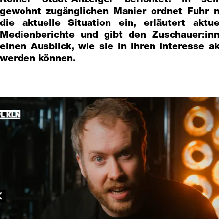
gewohnt zugänglichen Manier ordnet Fuhr 
die aktuelle Situation ein, erläutert aktue
Medienberichte und gibt den Zuschauer:in
einen Ausblick, wie sie in ihren Interesse ak
werden können.
revious