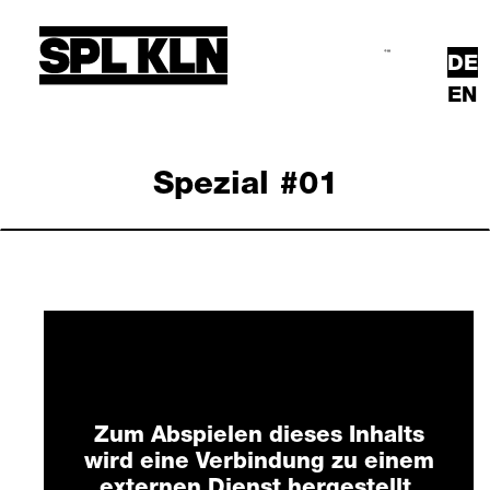
Direkt zum Inhalt
DE
Suche
Hauptmenü
EN
Spezial #01
Mit externem Anbieter
verbinden?
Zum Abspielen dieses Inhalts
wird eine Verbindung zu einem
externen Dienst hergestellt.