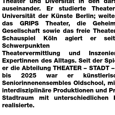
Theater und Diversität in den dar
auseinander. Er studierte Theate
Universität der Künste Berlin; weit
das GRIPS Theater, die Geheim
Gesellschaft sowie das freie Theat
Schauspiel Köln agiert er se
Schwerpunkten
Theatervermittlung
und
Inszeni
Expertinnen des Alltags
.
Seit der Spi
er die Abteilung THEATER – STADT 
bis 2025 war er künstleris
Seniorinnenensembles Oldschool, mi
interdisziplinäre Produktionen und 
Stadtraum mit unterschiedlichen K
realisierte.