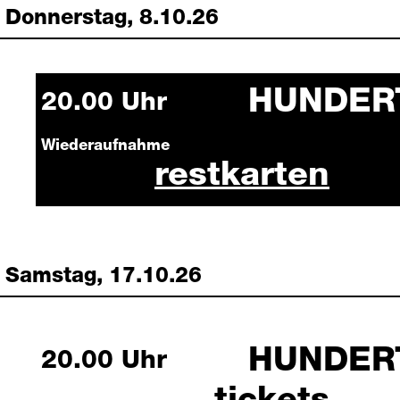
Donnerstag, 8.10.26
HUNDER
Thursday, 8 October 2026
20.00 Uhr
Wiederaufnahme
hundert 08. o
restkarten
Samstag, 17.10.26
HUNDER
Saturday, 17 October 2026
20.00 Uhr