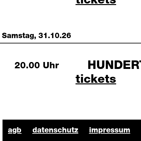
hundert 17
tickets
Samstag, 31.10.26
HUNDER
Saturday, 31 October 2026
20.00 Uhr
hundert 31
tickets
BKO Schauspiel Footer
agb
datenschutz
impressum