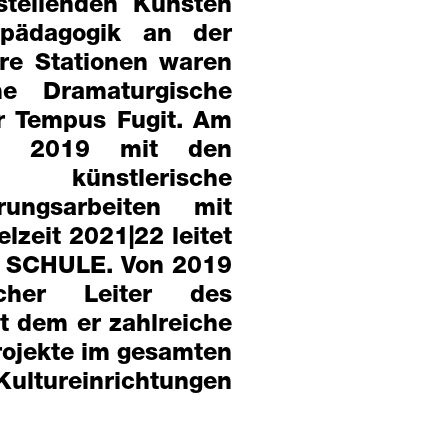
stellenden Künsten
rpädagogik an der
ere Stationen waren
e Dramaturgische
er Tempus Fugit. Am
it 2019 mit den
künstlerische
erungsarbeiten mit
elzeit 2021|22 leitet
– SCHULE. Von 2019
cher Leiter des
t dem er zahlreiche
Projekte im gesamten
ultureinrichtungen