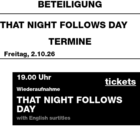
BETEILIGUNG
THAT NIGHT FOLLOWS DAY
TERMINE
Freitag, 2.10.26
Friday, 2 October 2026
19.00 Uhr
that ni
tickets
Wiederaufnahme
THAT NIGHT FOLLOWS
DAY
with English surtitles