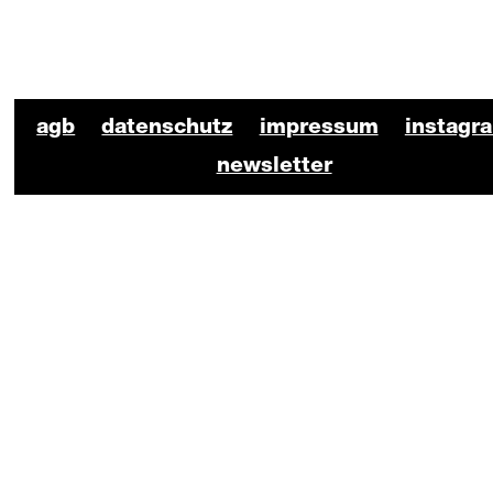
BKO Schauspiel Footer
agb
datenschutz
impressum
instagr
newsletter