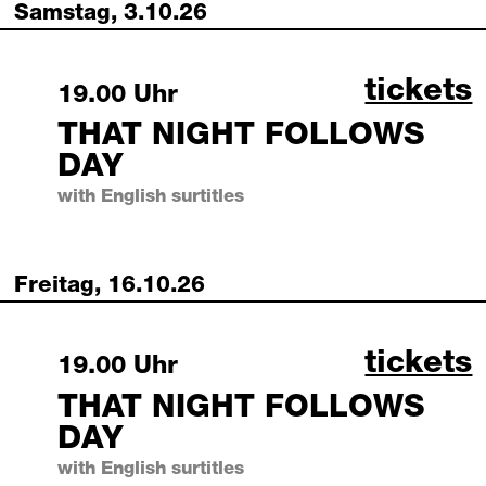
Samstag, 3.10.26
that ni
tickets
Saturday, 3 October 2026
19.00 Uhr
THAT NIGHT FOLLOWS
DAY
with English surtitles
Freitag, 16.10.26
that ni
tickets
Friday, 16 October 2026
19.00 Uhr
THAT NIGHT FOLLOWS
DAY
with English surtitles