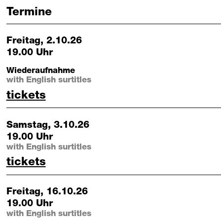
Termine
Freitag, 2.10.26
19.00 Uhr
Wiederaufnahme
with English surtitles
that night follows day 02. oktober 20
tickets
Samstag, 3.10.26
19.00 Uhr
with English surtitles
that night follows day 03. oktober 20
tickets
Freitag, 16.10.26
19.00 Uhr
with English surtitles