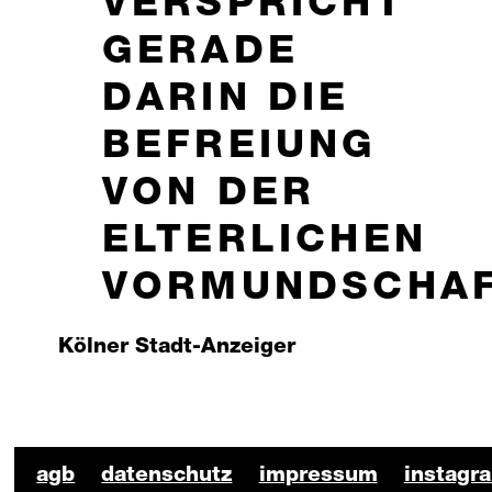
ERSPRICHT G
ERADE D
ARIN DIE B
EFREIUNG V
ON DER E
LTERLICHEN V
ORMUNDSCHAF
Kölner Stadt-Anzeiger
BKO Schauspiel Footer
agb
datenschutz
impressum
instagr