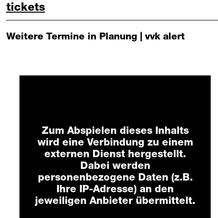
that night follows day 16. oktober 20
tickets
Weitere Termine in Planung | vvk alert
Mit externem Anbieter
verbinden?
Zum Abspielen dieses Inhalts
wird eine Verbindung zu einem
externen Dienst hergestellt.
Dabei werden
personenbezogene Daten (z.B.
Ihre IP-Adresse) an den
jeweiligen Anbieter übermittelt.