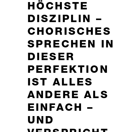
ÖCHSTE D
ISZIPLIN – C
HORISCHES S
PRECHEN IN D
IESER P
ERFEKTION I
ST ALLES A
NDERE ALS E
INFACH – U
ND V