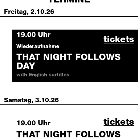
TERMINE
Freitag, 2.10.26
Friday, 2 October 2026
19.00 Uhr
that ni
tickets
Wiederaufnahme
THAT NIGHT FOLLOWS
DAY
with English surtitles
Samstag, 3.10.26
that ni
tickets
Saturday, 3 October 2026
19.00 Uhr
THAT NIGHT FOLLOWS