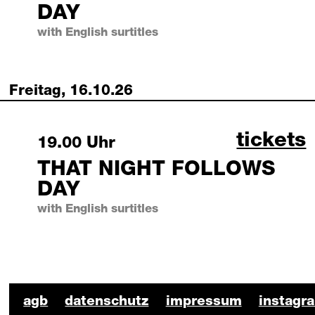
DAY
with English surtitles
Freitag, 16.10.26
that ni
tickets
Friday, 16 October 2026
19.00 Uhr
THAT NIGHT FOLLOWS
DAY
with English surtitles
BKO Schauspiel Footer
agb
datenschutz
impressum
instagr