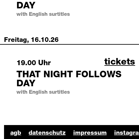
DAY
with English surtitles
Freitag, 16.10.26
that ni
tickets
Friday, 16 October 2026
19.00 Uhr
THAT NIGHT FOLLOWS
DAY
with English surtitles
BKO Schauspiel Footer
agb
datenschutz
impressum
instagr