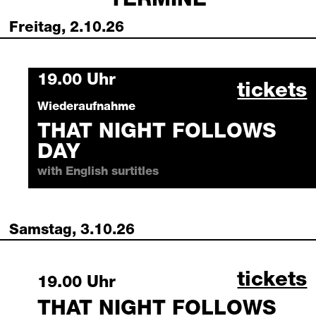
TERMINE
Freitag, 2.10.26
Friday, 2 October 2026
19.00 Uhr
that ni
tickets
Wiederaufnahme
THAT NIGHT FOLLOWS
DAY
with English surtitles
Samstag, 3.10.26
that ni
tickets
Saturday, 3 October 2026
19.00 Uhr
THAT NIGHT FOLLOWS