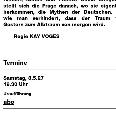
Heimat, Nation und Potenz. Umso dringli
stellt sich die Frage danach, wo sie eigent
herkommen, die Mythen der Deutschen.
wie man verhindert, dass der Traum
Gestern zum Albtraum von morgen wird.
Regie
KAY VOGES
Termine
Samstag, 8.5.27
19.30 Uhr
Uraufführung
denk ich an deutschland in der nacht
abo