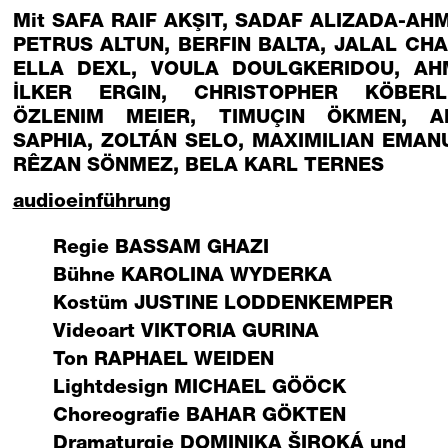
Mit SAFA RAIF AKŞIT, SADAF ALIZADA-AH
PETRUS ALTUN, BERFIN BALTA, JALAL CHA
ELLA DEXL, VOULA DOULGKERIDOU, AH
İLKER ERGIN, CHRISTOPHER KÖBERLE
ÖZLENIM MEIER, TIMUÇIN ÖKMEN, A
SAPHIA, ZOLTÁN SELO, MAXIMILIAN EMAN
RÊZAN SÖNMEZ, BELA KARL TERNES
audioeinführung
Regie
BASSAM GHAZI
Bühne
KAROLINA WYDERKA
Kostüm
JUSTINE LODDENKEMPER
Videoart
VIKTORIA GURINA
Ton
RAPHAEL WEIDEN
Lightdesign
MICHAEL GÖÖCK
Choreografie
BAHAR GÖKTEN
Dramaturgie
DOMINIKA ŠIROKÁ
und