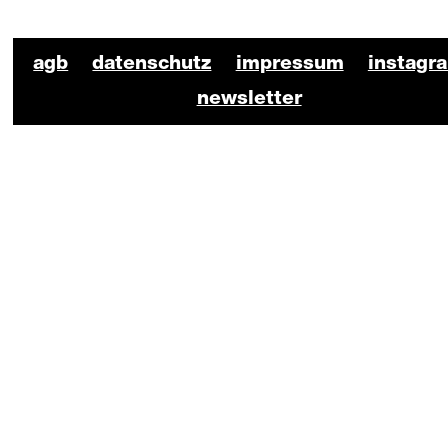
BKO Schauspiel Footer
agb
datenschutz
impressum
instagr
newsletter