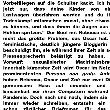
Vorbeifliegen auf die Schulter kackt. Ich h
jetzt nur, dass deine Kinder von e
Lastwagen überfahren werden und du i
Todeskampf mitansehen musst, ohne etwas
zu können, und dass ihnen die Augen aus
Höhlen spritzen.“ Der Beef mit Rebecca ist 
nicht das größte Problem, das Oscar hat.
feministische, deutlich jüngere Bloggerin
beschuldigt ihn, sie während ihrer Zeit als s
Pressesprecherin belästigt zu haben.
Vorwurf: sexualisierter Machtmissbra
Innerhalb kürzester Zeit wird Oscar im Netz
prominentesten
Persona non grata
. Anf
haben Rebecca, Oscar und Zoé nur zwei D
gemeinsam: Hass auf einander und 
Einsamkeit vor ihren Computern während
Pandemie. Doch nach und nach, indem sie 
immer wieder schreiben, entsteht ein 
schon zärtlicher Briefroman für das