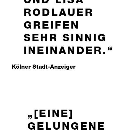
ND LISA R
ODLAUER G
REIFEN S
EHR SINNIG I
NEINANDER.
Kölner Stadt-Anzeiger
[EINE]
GELUNGENE