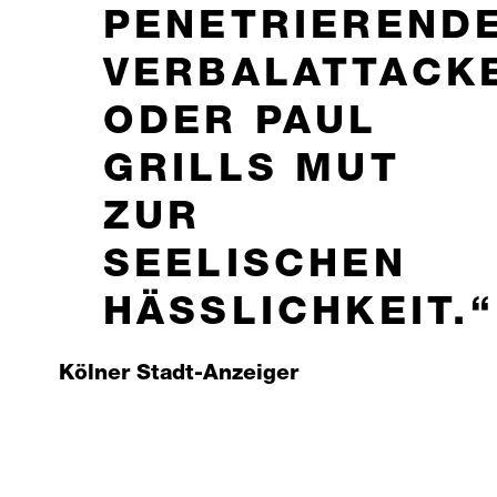
ENETRIERENDE 
ERBALATTACKEN
DER PAUL G
RILLS MUT Z
UR S
EELISCHEN H
ÄSSLICHKEIT.
Kölner Stadt-Anzeiger