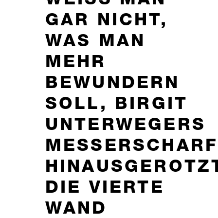
WEISS MAN G
AR NICHT, W
AS MAN M
EHR B
EWUNDERN S
OLL, BIRGIT U
NTERWEGERS M
ESSERSCHARF 
INAUSGEROTZTE
IE VIERTE W
AND P