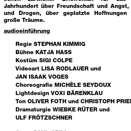
Jahrhundert über Freundschaft und Angst,
und Drogen, über geplatzte Hoffnungen
große Träume.
audioeinführung
Regie
STEPHAN KIMMIG
Bühne
KATJA HASS
Kostüm
SIGI COLPE
Videoart
LISA RODLAUER
und
JAN ISAAK VOGES
Choreografie
MICHÈLE SEYDOUX
Lightdesign
VOXI BÄRENKLAU
Ton
OLIVER FOTH
und
CHRISTOPH PRIE
Dramaturgie
WIEBKE RÜTER
und
ULF FRÖTZSCHNER