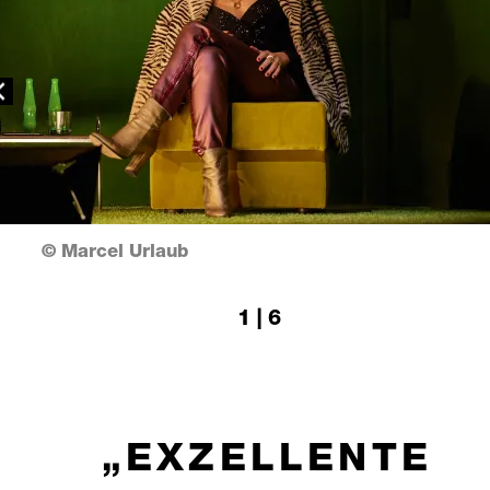
revious
© Marcel Urlaub
1 | 6
EXZELLENTE