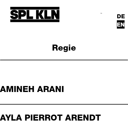
Skip to main content
DE
Search
Main Menu
EN
Regie
AMINEH ARANI
AYLA PIERROT ARENDT