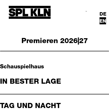
Skip to main content
DE
Search
Main Menu
EN
Premieren 2026|27
Schauspielhaus
IN BESTER LAGE
TAG UND NACHT