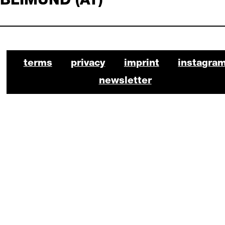
BLIMUND (AT)
BKO Schauspiel Footer
terms
privacy
imprint
instagra
newsletter